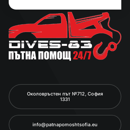
Околовръстен път №712, София
1331
info@patnapomoshtsofia.eu