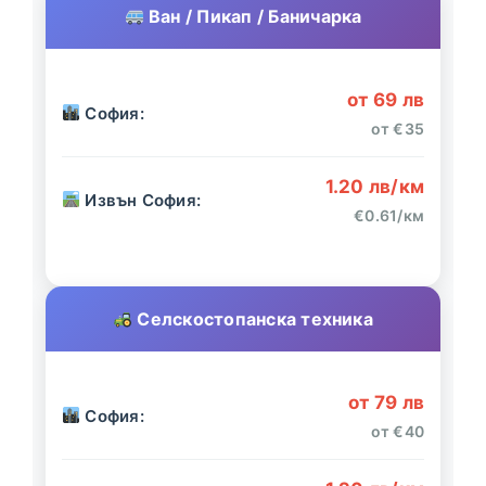
Ван / Пикап / Баничарка
от 69 лв
София:
от €35
1.20 лв/км
Извън София:
€0.61/км
Селскостопанска техника
от 79 лв
София:
от €40