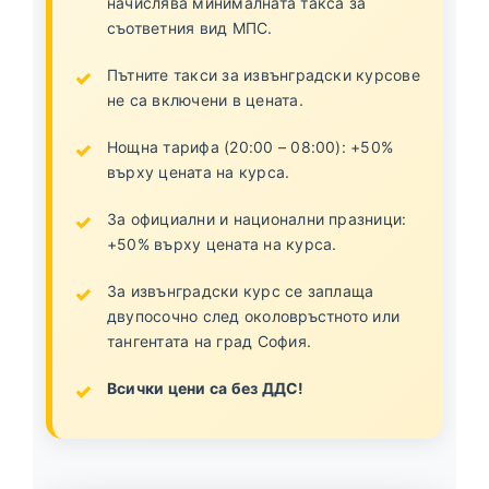
начислява минималната такса за
съответния вид МПС.
Пътните такси за извънградски курсове
не са включени в цената.
Нощна тарифа (20:00 – 08:00): +50%
върху цената на курса.
За официални и национални празници:
+50% върху цената на курса.
За извънградски курс се заплаща
двупосочно след околовръстното или
тангентата на град София.
Всички цени са без ДДС!