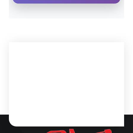
РЕПАТРАК / ÇEKICI /
TRACTARE /
ΡΥΜΟΥΛΚΗΣΗ / ШЛЕП
/ ЭВАКУАТОР
ПЪТНА ПОМОЩ / YOL
YARDIM / ASISTENȚĂ /
ΒΟΗΘΕΙΑ / ПОМОЋ /
ПОМОЩЬ 24/7