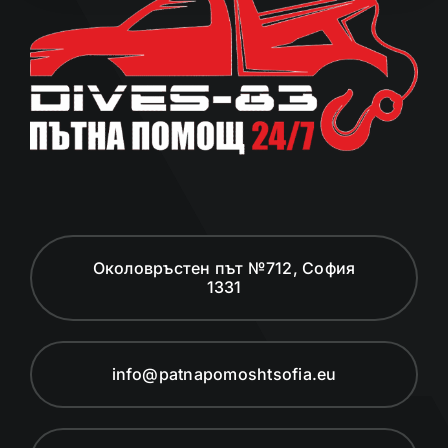
Околовръстен път №712, София
1331
info@patnapomoshtsofia.eu