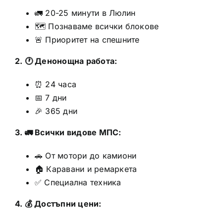
🚛 20-25 минути в Люлин
🗺️ Познаваме всички блокове
🚨 Приоритет на спешните
2. 🕐 Денонощна работа:
⏰ 24 часа
📅 7 дни
🎉 365 дни
3. 🚛 Всички видове МПС:
🚗 От мотори до камиони
🏠 Каравани и ремаркета
✅ Специална техника
4. 💰 Достъпни цени: