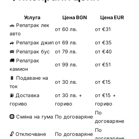
Услуга
Цена BGN
Цена EUR
🚗 Репатрак лек
от 60 лв.
от €31
авто
🚙 Репатрак джип
от 69 лв.
от €35
🚐 Репатрак бус
от 79 лв.
от €40
🚚 Репатрак
от 99 лв.
от €51
камион
🔋 Подаване на
от 30 лв.
от €15
ток
⛽ Доставка
от 30 лв. +
от €15 +
гориво
гориво
гориво
По
🛞 Смяна на гума
По договаряне
договаряне
По
🔓 Отключване
По договаряне
договаряне