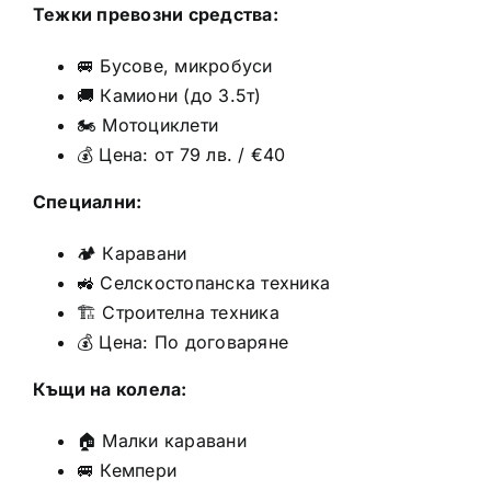
Тежки превозни средства:
🚐 Бусове, микробуси
🚚 Камиони (до 3.5т)
🏍️ Мотоциклети
💰 Цена: от 79 лв. / €40
Специални:
🏕️ Каравани
🚜 Селскостопанска техника
🏗️ Строителна техника
💰 Цена: По договаряне
Къщи на колела:
🏠 Малки каравани
🚐 Кемпери