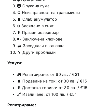
🛞 Спукана гума
⚙️ Неизправност на трансмисия
🔋 Слаб акумулатор
❄️ Засядане в сняг
⛽ Празен резервоар
🔑 Заключени ключове
🏔️ Заседнали в канавка
🔧 Други проблеми
Услуги:
🚛 Репатриране: от 60 лв. / €31
🔋 Подаване на ток: от 30 лв. / €15
⛽ Доставка гориво: от 30 лв. / €15
🔗 Извличане: от 100 лв. / €51
Репатрираме: