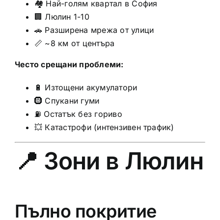
🏘️ Най-голям квартал в София
🏢 Люлин 1-10
🚗 Разширена мрежа от улици
📏 ~8 км от центъра
Често срещани проблеми:
🔋 Изтощени акумулатори
🛞 Спукани гуми
⛽ Остатък без гориво
💥 Катастрофи (интензивен трафик)
📍 Зони в Люлин
Пълно покритие