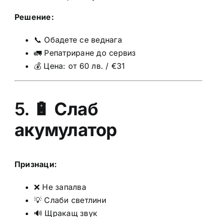
Решение:
📞 Обадете се веднага
🚛 Репатриране до сервиз
💰 Цена: от 60 лв. / €31
5. 🔋
Слаб
акумулатор
Признаци:
❌ Не запалва
💡 Слаби светлини
🔊 Щракащ звук