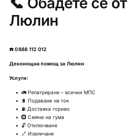
📞 Обадете се от
Люлин
☎️ 0888 112 012
Денонощна помощ за Люлин
Услуги:
🚛 Репатриране – всички МПС
🔋 Подаване на ток
⛽ Доставка гориво
🛞 Смяна на гума
🔓 Отключване
🔗 Извличане