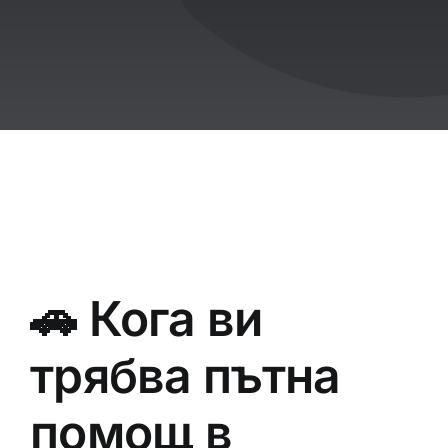
🚗 Кога ви
трябва пътна
помощ в