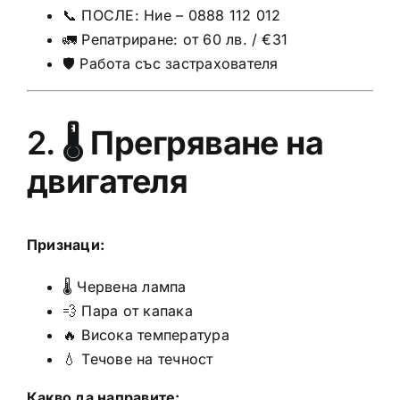
📞 ПОСЛЕ: Ние – 0888 112 012
🚛 Репатриране: от 60 лв. / €31
🛡️ Работа със застрахователя
2. 🌡️
Прегряване на
двигателя
Признаци:
🌡️ Червена лампа
💨 Пара от капака
🔥 Висока температура
💧 Течове на течност
Какво да направите: