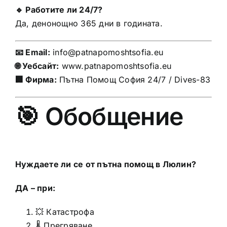
🔹 Работите ли 24/7?
Да, денонощно 365 дни в годината.
📧 Email:
info@patnapomoshtsofia.eu
🌐 Уебсайт:
www.patnapomoshtsofia.eu
🏢 Фирма:
Пътна Помощ София 24/7 / Dives-83
🎯 Обобщение
Нуждаете ли се от пътна помощ в Люлин?
ДА – при:
💥 Катастрофа
🌡️ Прегряване