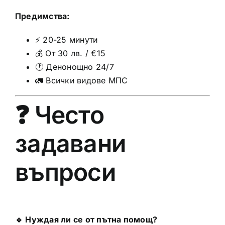
Предимства:
⚡ 20-25 минути
💰 От 30 лв. / €15
🕐 Денонощно 24/7
🚛 Всички видове МПС
❓ Често
задавани
въпроси
🔹 Нуждая ли се от пътна помощ?