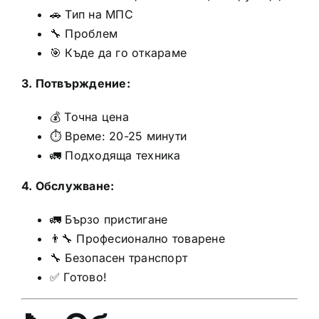
🚗 Тип на МПС
🔧 Проблем
🎯 Къде да го откараме
3. Потвърждение:
💰 Точна цена
⏱️ Време: 20-25 минути
🚛 Подходяща техника
4. Обслужване:
🚛 Бързо пристигане
👨‍🔧 Професионално товарене
🔧 Безопасен транспорт
✅ Готово!