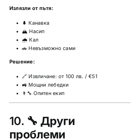
Излязли от пътя:
🌲 Канавка
🏔️ Насип
🌧️ Кал
🚗 Невъзможно сами
Решение:
🔗 Извличане: от 100 лв. / €51
🚜 Мощни лебедки
👨‍🔧 Опитен екип
10. 🔧
Други
проблеми