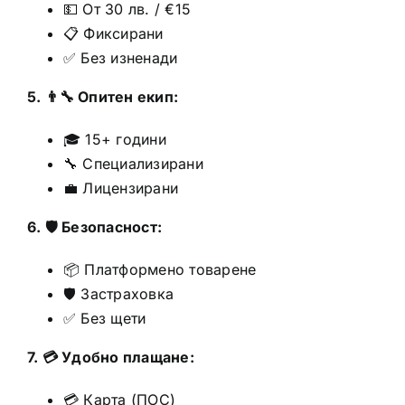
💵 От 30 лв. / €15
📋 Фиксирани
✅ Без изненади
5. 👨‍🔧 Опитен екип:
🎓 15+ години
🔧 Специализирани
💼 Лицензирани
6. 🛡️ Безопасност:
📦 Платформено товарене
🛡️ Застраховка
✅ Без щети
7. 💳 Удобно плащане:
💳 Карта (ПОС)