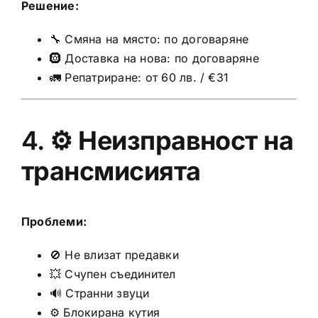
Решение:
🔧 Смяна на място: по договаряне
🛞 Доставка на нова: по договаряне
🚛 Репатриране: от 60 лв. / €31
4. ⚙️
Неизправност на
трансмисията
Проблеми:
🚫 Не влизат предавки
💥 Счупен съединител
🔊 Странни звуци
⚙️ Блокирана кутия