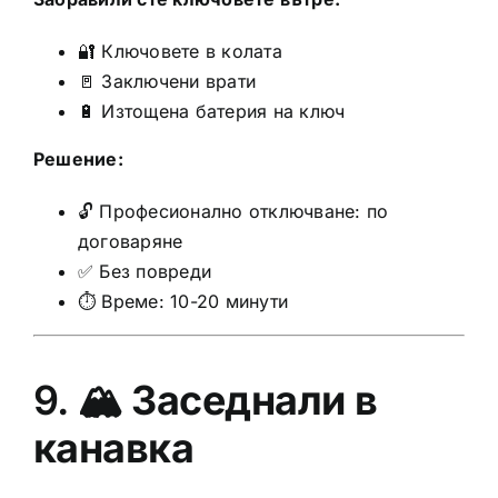
🔐 Ключовете в колата
🚪 Заключени врати
🔋 Изтощена батерия на ключ
Решение:
🔓 Професионално отключване: по
договаряне
✅ Без повреди
⏱️ Време: 10-20 минути
9. 🏔️
Заседнали в
канавка