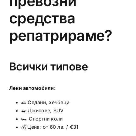
превозни
средства
репатрираме?
Всички типове
Леки автомобили:
🚗 Седани, хечбеци
🚙 Джипове, SUV
🏎️ Спортни коли
💰 Цена: от 60 лв. / €31