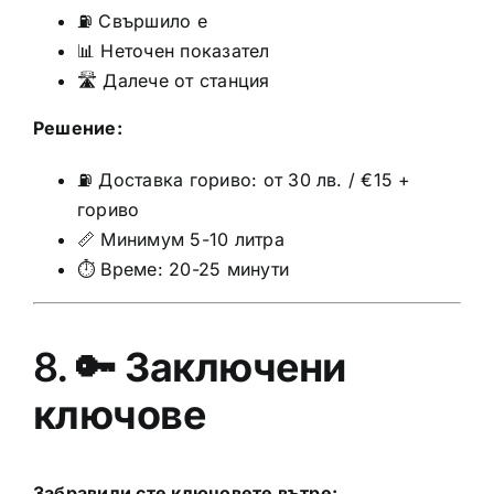
⛽ Свършило е
📊 Неточен показател
🛣️ Далече от станция
Решение:
⛽ Доставка гориво: от 30 лв. / €15 +
гориво
📏 Минимум 5-10 литра
⏱️ Време: 20-25 минути
8. 🔑
Заключени
ключове
Забравили сте ключовете вътре: