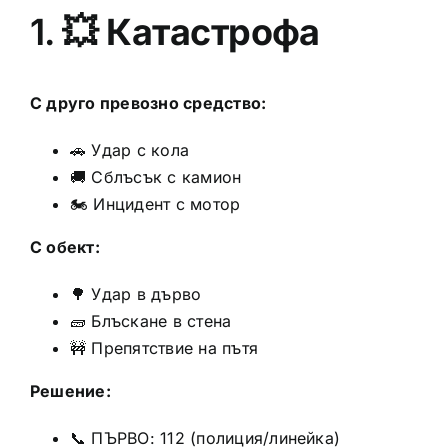
1. 💥
Катастрофа
С друго превозно средство:
🚗 Удар с кола
🚚 Сблъсък с камион
🏍️ Инцидент с мотор
С обект:
🌳 Удар в дърво
🧱 Блъскане в стена
🚧 Препятствие на пътя
Решение:
📞 ПЪРВО: 112 (полиция/линейка)