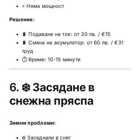
⚡ Няма мощност
Решение:
🔋 Подаване на ток: от 30 лв. / €15
🔋 Смяна на акумулатор: от 60 лв. / €31
труд
⏱️ Време: 10-15 минути
6. ❄️
Засядане в
снежна пряспа
Зимни проблеми:
❄️ Заседнали в сняг