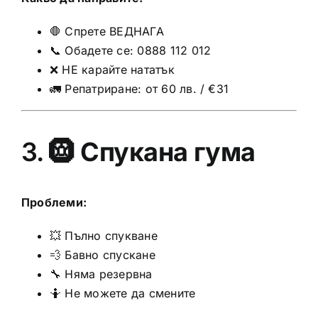
🛑 Спрете ВЕДНАГА
📞 Обадете се: 0888 112 012
❌ НЕ карайте нататък
🚛 Репатриране: от 60 лв. / €31
3. 🛞
Спукана гума
Проблеми:
💥 Пълно спукване
💨 Бавно спускане
🔧 Няма резервна
🤷 Не можете да смените