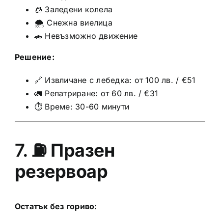
🧊 Заледени колела
🌨️ Снежна виелица
🚗 Невъзможно движение
Решение:
🔗 Извличане с лебедка: от 100 лв. / €51
🚛 Репатриране: от 60 лв. / €31
⏱️ Време: 30-60 минути
7. ⛽
Празен
резервоар
Остатък без гориво: