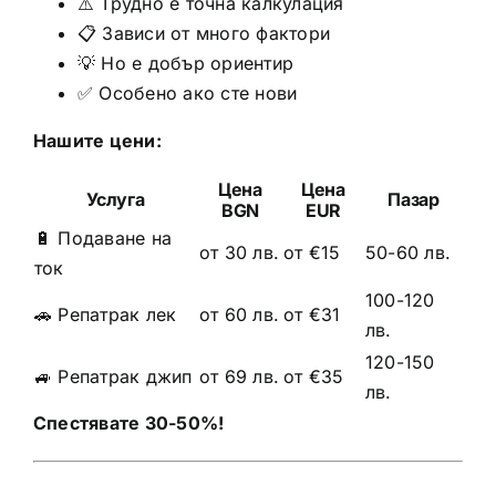
⚠️ Трудно е точна калкулация
📋 Зависи от много фактори
💡 Но е добър ориентир
✅ Особено ако сте нови
Нашите цени:
Цена
Цена
Услуга
Пазар
BGN
EUR
🔋 Подаване на
от 30 лв.
от €15
50-60 лв.
ток
100-120
🚗 Репатрак лек
от 60 лв.
от €31
лв.
120-150
🚙 Репатрак джип
от 69 лв.
от €35
лв.
Спестявате 30-50%!