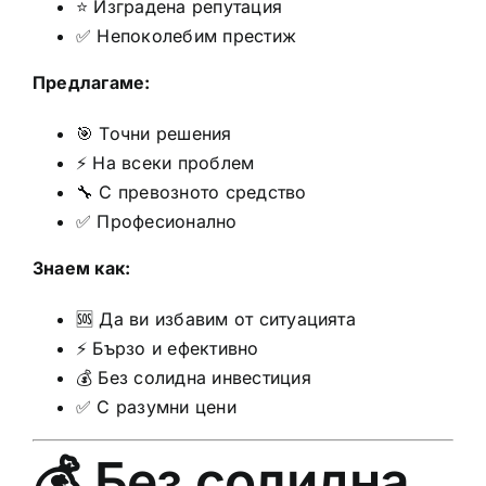
⭐ Изградена репутация
✅ Непоколебим престиж
Предлагаме:
🎯 Точни решения
⚡ На всеки проблем
🔧 С превозното средство
✅ Професионално
Знаем как:
🆘 Да ви избавим от ситуацията
⚡ Бързо и ефективно
💰 Без солидна инвестиция
✅ С разумни цени
💰 Без солидна