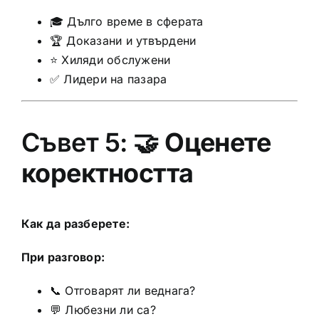
🎓 Дълго време в сферата
🏆 Доказани и утвърдени
⭐ Хиляди обслужени
✅ Лидери на пазара
Съвет 5: 🤝
Оценете
коректността
Как да разберете:
При разговор:
📞 Отговарят ли веднага?
💬 Любезни ли са?