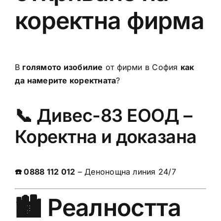
коректна фирма
В
голямото изобилие
от фирми в София
как
да намерите коректната
?
📞 Дивес-83 ЕООД –
Коректна и доказана
☎️ 0888 112 012
– Денонощна линия 24/7
🏙️ Реалността