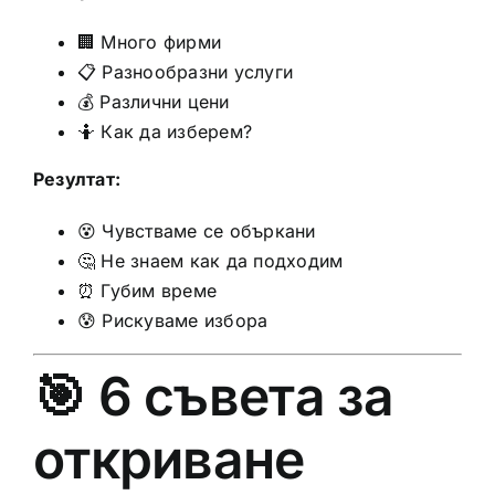
🏢 Много фирми
📋 Разнообразни услуги
💰 Различни цени
🤷 Как да изберем?
Резултат:
😵 Чувстваме се объркани
🤔 Не знаем как да подходим
⏰ Губим време
😰 Рискуваме избора
🎯 6 съвета за
откриване