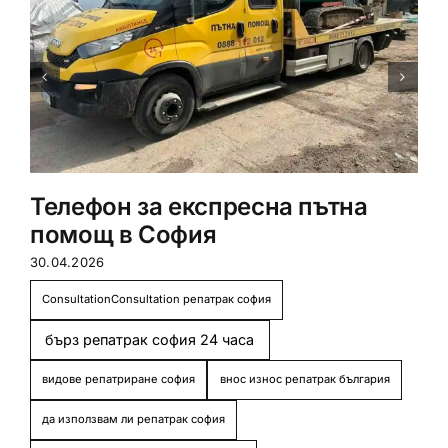
Телефон за експресна пътна
помощ в София
30.04.2026
ConsultationConsultation репатрак софия
бърз репатрак софия 24 часа
видове репатриране софия
внос износ репатрак българия
да използвам ли репатрак софия