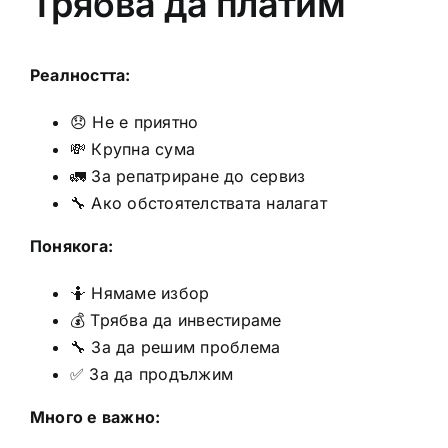
Трябва да платим
Реалността:
😞 Не е приятно
💸 Крупна сума
🚛 За репатриране до сервиз
🔧 Ако обстоятелствата налагат
Понякога:
🤷 Нямаме избор
💰 Трябва да инвестираме
🔧 За да решим проблема
✅ За да продължим
Много е важно: