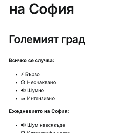
на София
Големият град
Всичко се случва:
⚡ Бързо
🎲 Неочаквано
🔊 Шумно
🚗 Интензивно
Ежедневието на София:
🔊 Шум навсякъде
💥 Катастрофи често