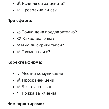
💰 Ясни ли са за цените?
✅ Прозрачни ли са?
При оферта:
💰 Точна цена предварително?
📋 Какво включва?
❌ Има ли скрити такси?
✅ Писмена ли е?
Коректна фирма:
🤝 Честна комуникация
💰 Прозрачни цени
✅ Без възползване
💙 Грижа за клиента
Ние гарантираме: