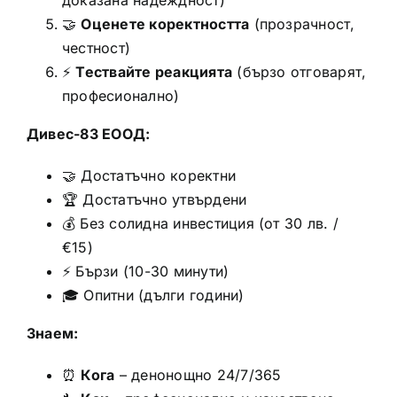
🤝
Оценете коректността
(прозрачност,
честност)
⚡
Тествайте реакцията
(бързо отговарят,
професионално)
Дивес-83 ЕООД:
🤝 Достатъчно коректни
🏆 Достатъчно утвърдени
💰 Без солидна инвестиция (от 30 лв. /
€15)
⚡ Бързи (10-30 минути)
🎓 Опитни (дълги години)
Знаем:
⏰
Кога
– денонощно 24/7/365