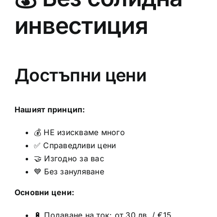
инвестиция
Достъпни цени
Нашият принцип:
💰 НЕ изискваме много
✅ Справедливи цени
🤝 Изгодно за вас
💙 Без зануляване
Основни цени:
🔋 Подаване на ток: от 30 лв. / €15