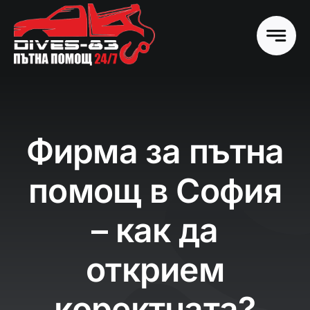
Skip
to
content
Фирма за пътна
помощ в София
– как да
открием
коректната?