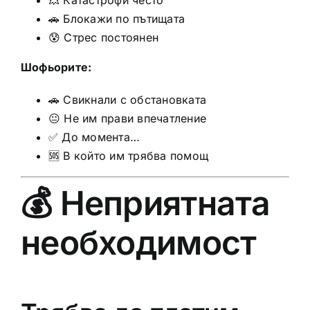
🚗 Блокажи по пътищата
😰 Стрес постоянен
Шофьорите:
🚗 Свикнали с обстановката
😐 Не им прави впечатление
✅ До момента…
🆘 В който им трябва помощ
💰 Неприятната
необходимост