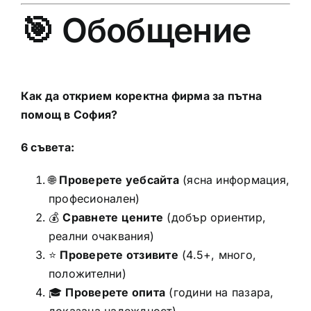
🎯 Обобщение
Как да открием коректна фирма за пътна
помощ в София?
6 съвета:
🌐
Проверете уебсайта
(ясна информация,
професионален)
💰
Сравнете цените
(добър ориентир,
реални очаквания)
⭐
Проверете отзивите
(4.5+, много,
положителни)
🎓
Проверете опита
(години на пазара,
доказана надеждност)