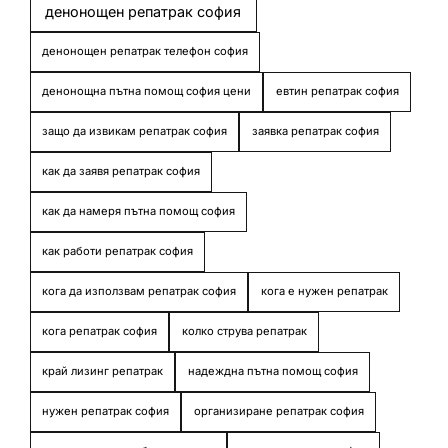
денонощен репатрак софия
денонощен репатрак телефон софия
денонощна пътна помощ софия цени
евтин репатрак софия
защо да извикам репатрак софия
заявка репатрак софия
как да заявя репатрак софия
как да намеря пътна помощ софия
как работи репатрак софия
кога да използвам репатрак софия
кога е нужен репатрак
кога репатрак софия
колко струва репатрак
край лизинг репатрак
надеждна пътна помощ софия
нужен репатрак софия
организиране репатрак софия