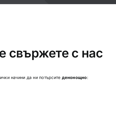
се свържете с нас
сички начини да ни потърсите
денонощно
: