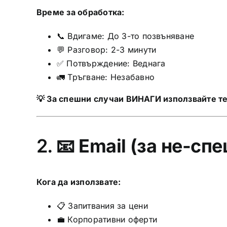
Време за обработка:
📞 Вдигаме: До 3-то позвъняване
💬 Разговор: 2-3 минути
✅ Потвърждение: Веднага
🚛 Тръгване: Незабавно
💡 За спешни случаи ВИНАГИ използвайте т
2. 📧
Email (за не-сп
Кога да използвате:
📋 Запитвания за цени
💼 Корпоративни оферти