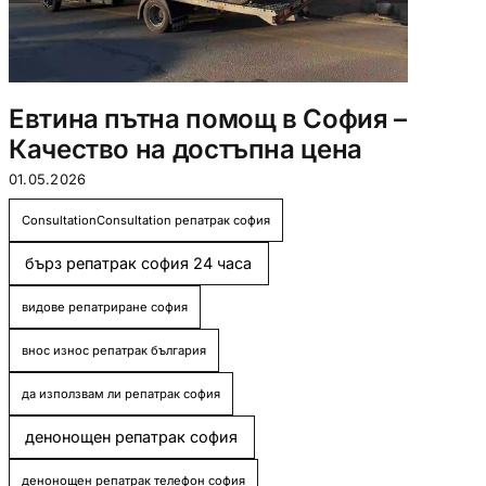
Евтина пътна помощ в София –
Т
Качество на достъпна цена
п
01.05.2026
30.
ConsultationConsultation репатрак софия
бърз репатрак софия 24 часа
видове репатриране софия
внос износ репатрак българия
да използвам ли репатрак софия
денонощен репатрак софия
денонощен репатрак телефон софия