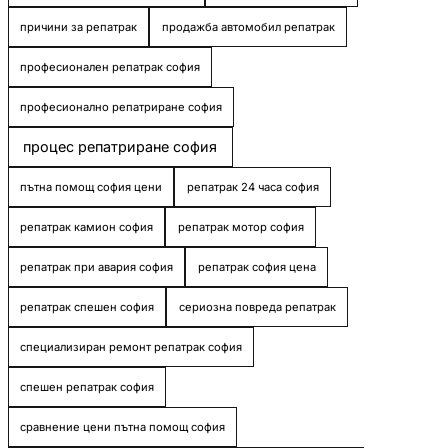
причини за репатрак
продажба автомобил репатрак
професионален репатрак софия
професионално репатриране софия
процес репатриране софия
пътна помощ софия цени
репатрак 24 часа софия
репатрак камион софия
репатрак мотор софия
репатрак при авария софия
репатрак софия цена
репатрак спешен софия
сериозна повреда репатрак
специализиран ремонт репатрак софия
спешен репатрак софия
сравнение цени пътна помощ софия