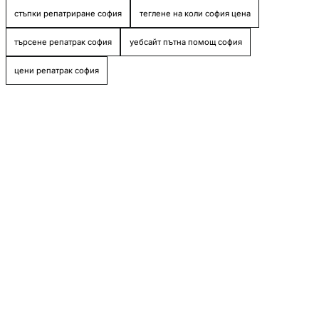
стъпки репатриране софия
теглене на коли софия цена
търсене репатрак софия
уебсайт пътна помощ софия
цени репатрак софия