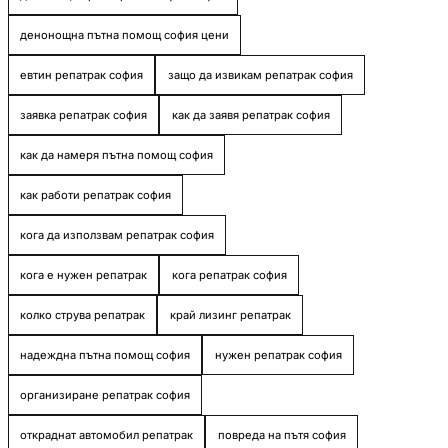
денонощна пътна помощ софия цени
евтин репатрак софия
защо да извикам репатрак софия
заявка репатрак софия
как да заявя репатрак софия
как да намеря пътна помощ софия
как работи репатрак софия
кога да използвам репатрак софия
кога е нужен репатрак
кога репатрак софия
колко струва репатрак
край лизинг репатрак
надеждна пътна помощ софия
нужен репатрак софия
организиране репатрак софия
откраднат автомобил репатрак
повреда на пътя софия