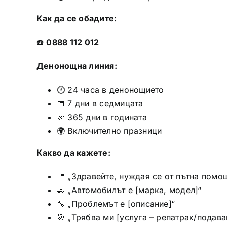
Как да се обадите:
☎️
0888 112 012
Денонощна линия:
🕐 24 часа в денонощието
📅 7 дни в седмицата
🎉 365 дни в годината
🌍 Включително празници
Какво да кажете:
📍 „Здравейте, нуждая се от пътна помощ
🚗 „Автомобилът е [марка, модел]“
🔧 „Проблемът е [описание]“
🎯 „Трябва ми [услуга – репатрак/подаван