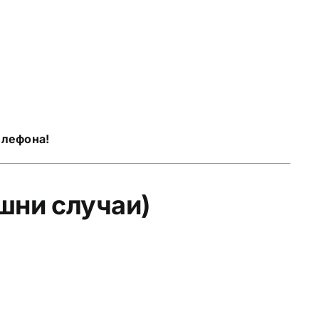
елефона!
ешни случаи)