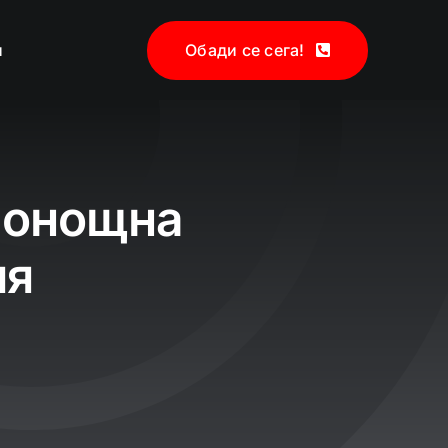
и
Обади се сега!
нонощна
ия