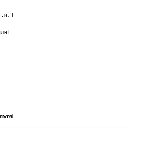
.н.]

ли]

пътя!