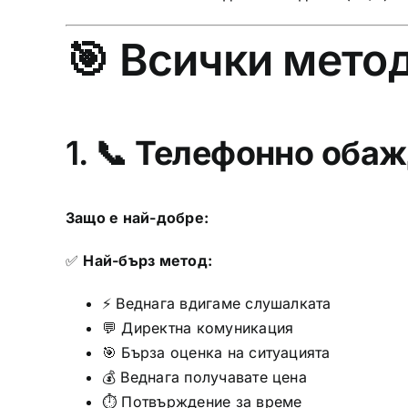
🎯 Всички метод
1. 📞
Телефонно оба
Защо е най-добре:
✅
Най-бърз метод:
⚡ Веднага вдигаме слушалката
💬 Директна комуникация
🎯 Бърза оценка на ситуацията
💰 Веднага получавате цена
⏱️ Потвърждение за време