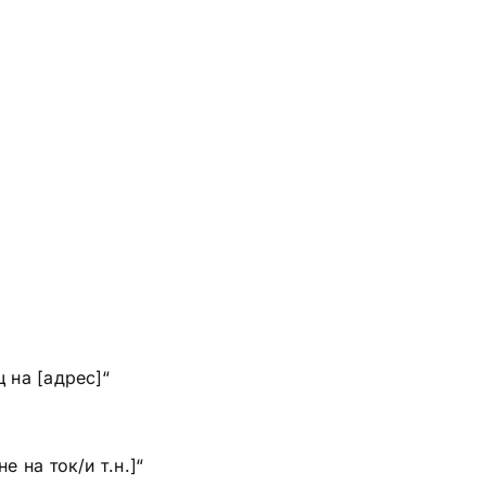
 на [адрес]“
е на ток/и т.н.]“