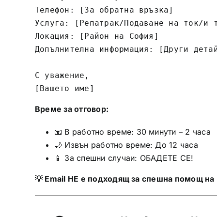
Телефон: [За обратна връзка]

Услуга: [Репатрак/Подаване на ток/и т
Локация: [Район на София]

Допълнителна информация: [Други детай
С уважение,

[Вашето име]
Време за отговор:
📧 В работно време: 30 минути – 2 часа
🌙 Извън работно време: До 12 часа
📱 За спешни случаи: ОБАДЕТЕ СЕ!
💡 Email НЕ е подходящ за спешна помощ на 