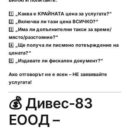
ВИНАГИ попитайте:
1️⃣
„Каква е КРАЙНАТА цена за услугата?“
2️⃣
„Включва ли тази цена ВСИЧКО?“
3️⃣
„Има ли допълнителни такси за време/
място/разстояние?“
4️⃣
„Ще получа ли писмено потвърждение на
цената?“
5️⃣
„Издавате ли фискален документ?“
Ако отговорът не е ясен – НЕ заявявайте
услугата!
💰 Дивес-83
ЕООД –