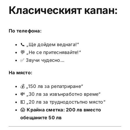
Класическият капан:
По телефона:
📞 „Ще дойдем веднага!“
💬 „Не се притеснявайте!“
✅ Звучи чудесно…
На място:
💰 „150 лв за репатриране“
💸 „30 лв за извънработно време“
💵 „20 лв за труднодостъпно място“
😱
Крайна сметка: 200 лв вместо
обещаните 50 лв