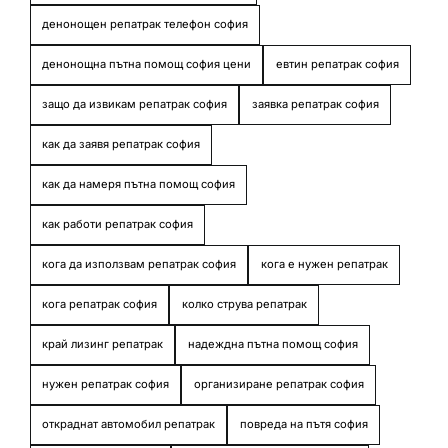
денонощен репатрак телефон софия
денонощна пътна помощ софия цени
евтин репатрак софия
защо да извикам репатрак софия
заявка репатрак софия
как да заявя репатрак софия
как да намеря пътна помощ софия
как работи репатрак софия
кога да използвам репатрак софия
кога е нужен репатрак
кога репатрак софия
колко струва репатрак
край лизинг репатрак
надеждна пътна помощ софия
нужен репатрак софия
организиране репатрак софия
откраднат автомобил репатрак
повреда на пътя софия