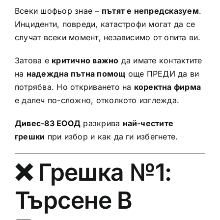
Всеки шофьор знае –
пътят е непредсказуем
.
Инциденти, повреди, катастрофи могат да се
случат всеки момент, независимо от опита ви.
Затова е
критично важно
да имате контактите
на
надеждна пътна помощ
още ПРЕДИ да ви
потрябва. Но откриването на
коректна фирма
е далеч по-сложно, отколкото изглежда.
Дивес-83 ЕООД
разкрива
най-честите
грешки
при избор и как да ги избегнете.
❌ Грешка №1:
Търсене В