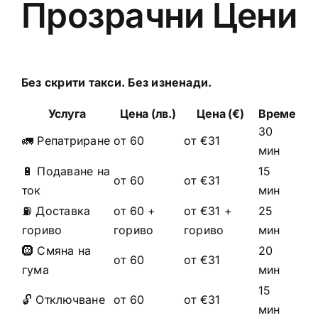
Прозрачни Цени
Без скрити такси. Без изненади.
Услуга
Цена (лв.)
Цена (€)
Време
30
🚛 Репатриране
от 60
от €31
мин
🔋 Подаване на
15
от 60
от €31
ток
мин
⛽ Доставка
от 60 +
от €31 +
25
гориво
гориво
гориво
мин
🛞 Смяна на
20
от 60
от €31
гума
мин
15
🔓 Отключване
от 60
от €31
мин