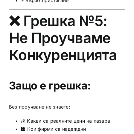
⚡ Бързо пристигане
❌ Грешка №5:
Не Проучваме
Конкуренцията
Защо е грешка:
Без проучване не знаете:
💰 Какви са реалните цени на пазара
🏢 Кои фирми са надеждни