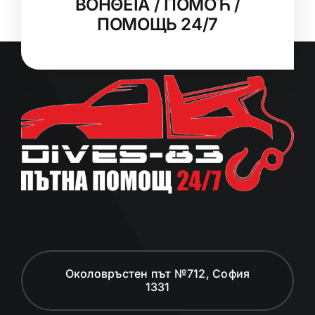
ΒΟΗΘΕΙΑ / ПОМОЋ /
ПОМОЩЬ 24/7
Околовръстен път №712, София
1331