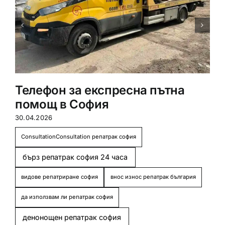
Телефон за експресна пътна
помощ в София
30.04.2026
ConsultationConsultation репатрак софия
бърз репатрак софия 24 часа
видове репатриране софия
внос износ репатрак българия
да използвам ли репатрак софия
денонощен репатрак софия