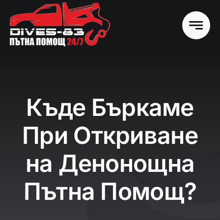
Skip
to
content
Къде Бъркаме
При Откриване
на Денонощна
Пътна Помощ?