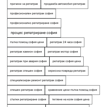
причини за репатрак
продажба автомобил репатрак
професионален репатрак софия
професионално репатриране софия
процес репатриране софия
пътна помощ софия цени
репатрак 24 часа софия
репатрак камион софия
репатрак мотор софия
репатрак при авария софия
репатрак софия цена
репатрак спешен софия
сериозна повреда репатрак
специализиран ремонт репатрак софия
спешен репатрак софия
сравнение цени пътна помощ софия
стъпки репатриране софия
теглене на коли софия цена