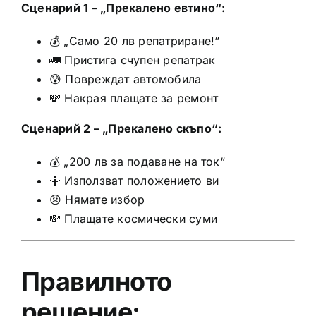
Сценарий 1 – „Прекалено евтино“:
💰 „Само 20 лв репатриране!“
🚛 Пристига счупен репатрак
😰 Повреждат автомобила
💸 Накрая плащате за ремонт
Сценарий 2 – „Прекалено скъпо“:
💰 „200 лв за подаване на ток“
🤷 Използват положението ви
😠 Нямате избор
💸 Плащате космически суми
Правилното
решение: