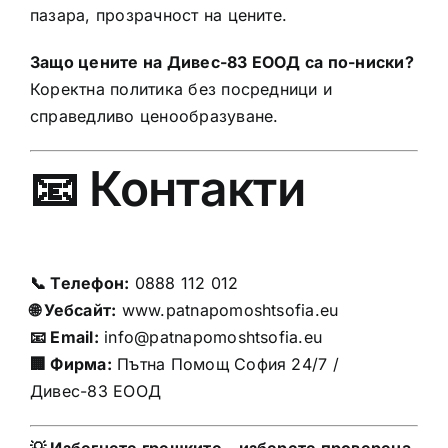
пазара, прозрачност на цените.
Защо цените на Дивес-83 ЕООД са по-ниски?
Коректна политика без посредници и
справедливо ценообразуване.
📧 Контакти
📞 Телефон:
0888 112 012
🌐 Уебсайт:
www.patnapomoshtsofia.eu
📧 Email:
info@patnapomoshtsofia.eu
🏢 Фирма:
Пътна Помощ София 24/7 /
Дивес-83 ЕООД
💡 Избегнете грешките – изберете проверена