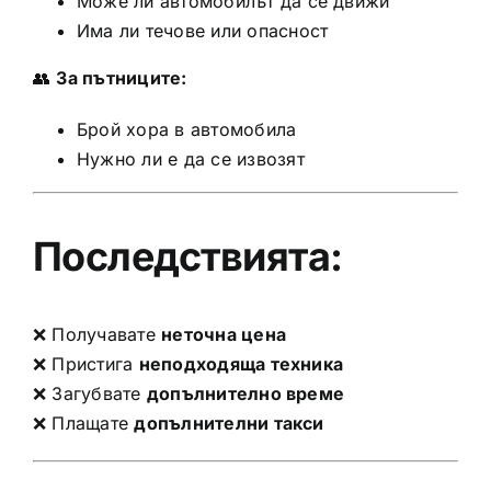
Може ли автомобилът да се движи
Има ли течове или опасност
👥
За пътниците:
Брой хора в автомобила
Нужно ли е да се извозят
Последствията:
❌ Получавате
неточна цена
❌ Пристига
неподходяща техника
❌ Загубвате
допълнително време
❌ Плащате
допълнителни такси