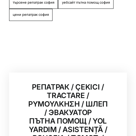
търсене репатрак софия
уебсайт пътна помощ софия
цени репатрак софия
РЕПАТРАК / ÇEKICI /
TRACTARE /
ΡΥΜΟΥΛΚΗΣΗ / ШЛЕП
/ ЭВАКУАТОР
ПЪТНА ПОМОЩ / YOL
YARDIM / ASISTENȚĂ /