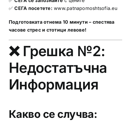
✅
СЕГА се запознайте
с цените
✅
СЕГА посетете:
www.patnapomoshtsofia.eu
Подготовката отнема 10 минути – спестява
часове стрес и стотици левове!
❌ Грешка №2:
Недостатъчна
Информация
Какво се случва: